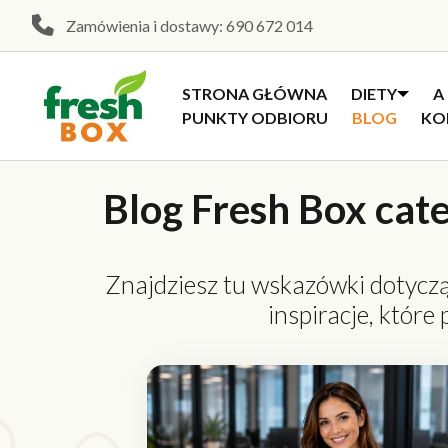
Zamówienia i dostawy:
690 672 014
STRONA GŁÓWNA
DIETY
A
PUNKTY ODBIORU
BLOG
KO
Blog Fresh Box cate
Znajdziesz tu wskazówki dotycząc
inspiracje, które