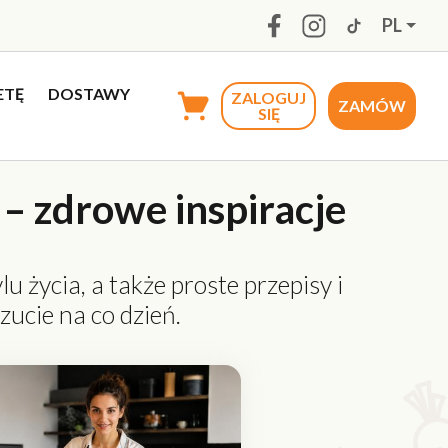
PL
ETĘ
DOSTAWY
ZALOGUJ
ZAMÓW
SIĘ
 – zdrowe inspiracje
 życia, a także proste przepisy i
zucie na co dzień.