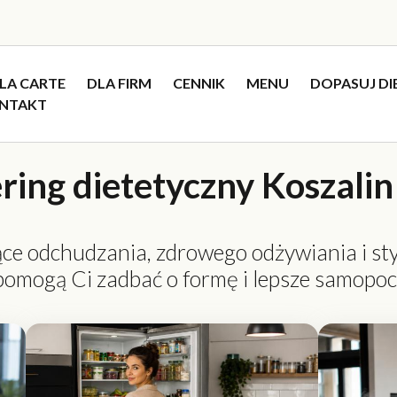
 LA CARTE
DLA FIRM
CENNIK
MENU
DOPASUJ DI
NTAKT
ring dietetyczny Koszalin
e odchudzania, zdrowego odżywiania i stylu
 pomogą Ci zadbać o formę i lepsze samopoc